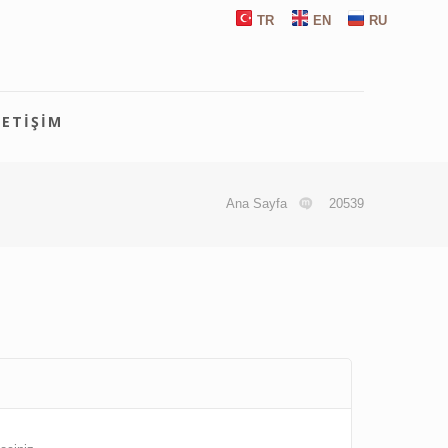
TR
EN
RU
LETIŞIM
Ana Sayfa
20539